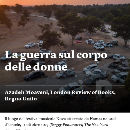
La guerra sul corpo
delle donne
Azadeh Moaveni
,
London Review of Books
,
Regno Unito
Il luogo del festival musicale Nova attaccato da Hamas nel sud
d’Israele, 11 ottobre 2023 (
Sergey Ponomarev, The New York