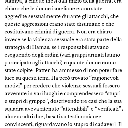
stampa, a cinque mesi dall’inizio della guerra, era
chiaro che le donne israeliane erano state
aggredite sessualmente durante gli attacchi, che
queste aggressioni erano state disumane e che
costituivano crimini di guerra. Non era chiaro
invece se la violenza sessuale era stata parte della
strategia di Hamas, se i responsabili stavano
eseguendo degli ordini (vari gruppi armati hanno
partecipato agli attacchi) e quante donne erano
state colpite. Patten ha ammesso di non poter fare
luce su questi temi. Ha però trovato “ragionevoli
motivi” per credere che violenze sessuali fossero
avvenute in vari luoghi e comprendessero “stupri
e stupri di gruppo”, descrivendo tre casi che la sua
squadra aveva ritenuto “attendibili” e “verificati”;
almeno altri due, basati su testimonianze
convincenti, riguardavano lo stupro di cadaveri. Il