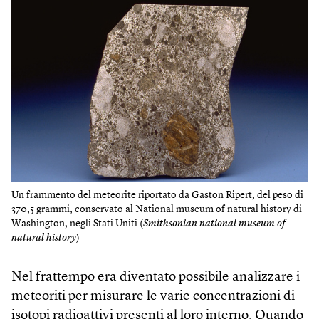
Un frammento del meteorite riportato da Gaston Ripert, del peso di
370,5 grammi, conservato al National museum of natural history di
Washing­ton, negli Stati Uniti (
Smithsonian national museum of
natural history
)
Nel frattempo era diventato possibile analizzare i
meteoriti per misurare le varie concentrazioni di
isotopi radioattivi presenti al loro interno. Quando