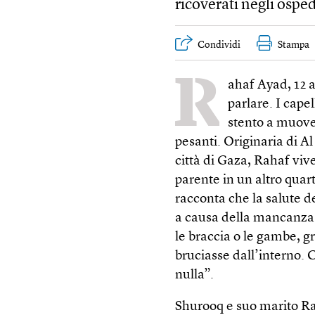
ricoverati negli osped
Condividi
Stampa
R
ahaf Ayad, 12 a
parlare. I cape
stento a muover
pesanti. Originaria di Al
città di Gaza, Rahaf vive
parente in un altro quar
racconta che la salute d
a causa della mancanza 
le braccia o le gambe, g
bruciasse dall’interno. 
nulla”.
Shurooq e suo marito Ran