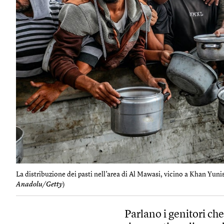
La distribuzione dei pasti nell’area di Al Mawasi, vicino a Khan Yunis,
Anadolu/Getty
)
Parlano i genitori che