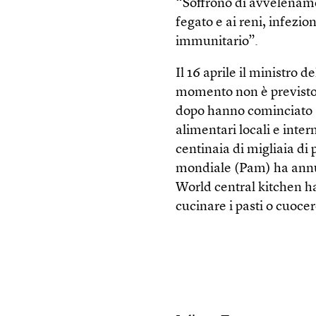
“Soffrono di avvelename
fegato e ai reni, infezi
immunitario”.
Il 16 aprile il ministro d
momento non è previsto 
dopo hanno cominciato a 
alimentari locali e inte
centinaia di migliaia di
mondiale (Pam) ha annunc
World central kitchen ha
cucinare i pasti o cuocer