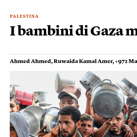
PALESTINA
I bambini di Gaza 
Ahmed Ahmed
,
Ruwaida Kamal Amer
,
+972 Ma