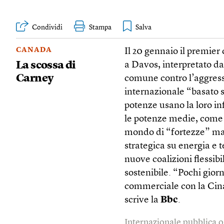
Condividi
Stampa
CANADA
Il 20 gennaio il premie
La scossa di
a Davos, interpretato da
Carney
comune contro l’aggressi
internazionale “basato s
potenze usano la loro i
le potenze medie, come 
mondo di “fortezze” ma 
strategica su energia e 
nuove coalizioni flessibi
sostenibile. “Pochi gio
commerciale con la Cina
scrive la
Bbc
.
Internazionale pubblica o