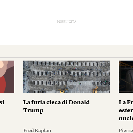
PUBBLICITÀ
si
La furia cieca di Donald
La F
Trump
este
nucl
Fred Kaplan
Pierr