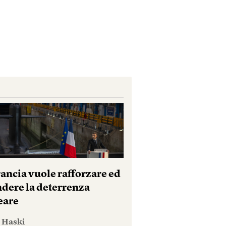
rancia vuole rafforzare ed
ndere la deterrenza
eare
e Haski