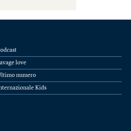
odcast
avage love
ltimo numero
nternazionale Kids