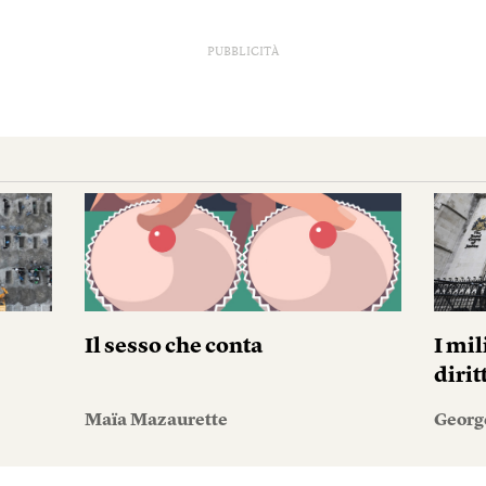
PUBBLICITÀ
Il sesso che conta
I mil
diri
Maïa Mazaurette
Georg