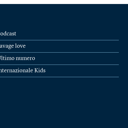
odcast
avage love
ltimo numero
nternazionale Kids