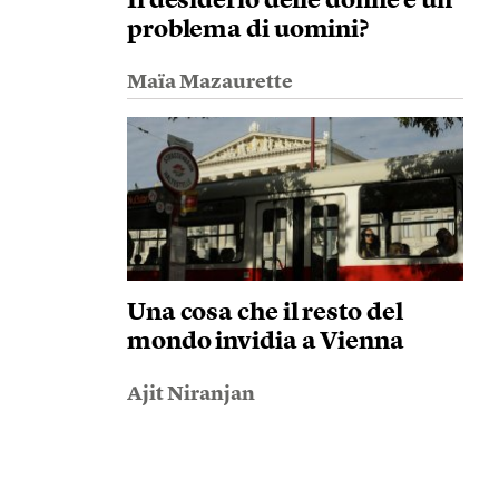
Il desiderio delle donne è un
problema di uomini?
Maïa Mazaurette
Una cosa che il resto del
mondo invidia a Vienna
Ajit Niranjan