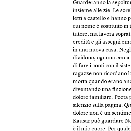
Guarderanno la sepoltur
insieme alle zie. Le so
letti a castello e hanno 
cui nome è sostituito in t
tutore, ma lavora sopratt
eredità e gli assegni eme
in una nuova casa. Negli
dividono; ognuna cerca d
di fare i conti con il 
ragazze non ricordano l
morta quando erano anc
diventando una finzione
dolore familiare. Poeta 
silenzio sulla pagina.
Qu
dolore non è un sentiment
Kausar può guardare Nor
è il mio cuore. Per qualc