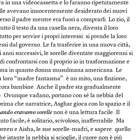
a in una videocassetta e lo faranno ripetutamente
relle avevano innocentemente desiderato dei nuovi
perso il padre mentre era fuori a comprarli. Lo zio, il
utto il testo da una casella nera, diventa il loro
utto per servire i propri interessi: si prende la loro
ssi dal governo. Le fa trasferire in una nuova città,
 anni successivi, le sorelle diventate maggiorenni si
i confrontarsi con il proprio io in trasformazione e
sistema in quanto donna musulmana americana. Le
a loro “madre fantasma”: è un mito, una finzione,
ora bambine. Anche il padre sta gradualmente
. Ovunque vadano, portano con sé la nebbia del
prima che narratrice, Asghar gioca con lo spazio e il
ando eravamo sorelle
non è una lettura facile. Il
o facile; è solitario, scivoloso, inafferrabile. Ma
een e Aisha, le sue sorelle-madri, e sapere: quello
he istante la nebbia si scioglie, il cuore non è più