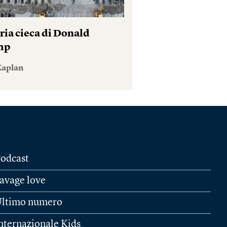
ria cieca di Donald
mp
Kaplan
odcast
avage love
ltimo numero
nternazionale Kids