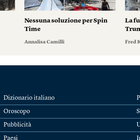
Nessuna soluzione per Spin
La fu
Time
Tru
Annalisa Camilli
Fred 
Dizionario italiano
P
Oroscopo
S
Pubblicità
U
Paesi
I