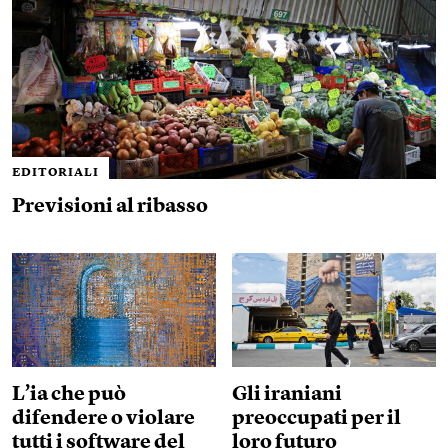
EDITORIALI
Previsioni al ribasso
L’ia che può
Gli iraniani
difendere o violare
preoccupati per il
tutti i software del
loro futuro