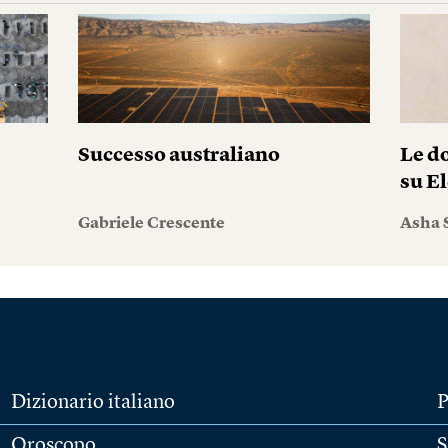
Successo australiano
Le do
su El
Gabriele Crescente
Asha 
Dizionario italiano
P
Oroscopo
S