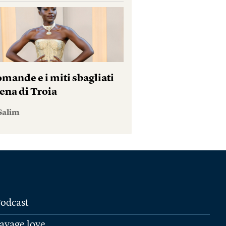
mande e i miti sbagliati
ena di Troia
Salim
odcast
avage love