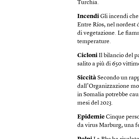
Turchia.
Incendi
Gli incendi che 
Entre Ríos, nel nordest d
di vegetazione. Le fiamm
temperature.
Cicloni
Il bilancio del 
salito a più di 650 vitti
Siccità
Secondo un rappo
dall’Organizzazione mond
in Somalia potrebbe caus
mesi del 2023.
Epidemie
Cinque perso
da virus Marburg, una f