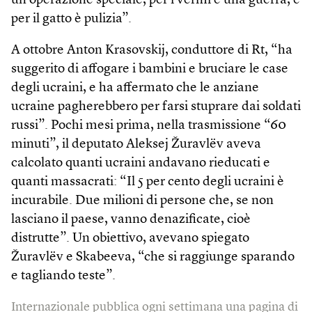
un’operazione speciale, per i vermi è una guerra, e
per il gatto è pulizia”.
A ottobre Anton Krasovskij, conduttore di Rt, “ha
suggerito di affogare i bambini e bruciare le case
degli ucraini, e ha affermato che le anziane
ucraine pagherebbero per farsi stuprare dai soldati
russi”. Pochi mesi prima, nella trasmissione “60
minuti”, il deputato Aleksej Žuravlëv aveva
calcolato quanti ucraini andavano rieducati e
quanti massacrati: “Il 5 per cento degli ucraini è
incurabile. Due milioni di persone che, se non
lasciano il paese, vanno denazificate, cioè
distrutte”. Un obiettivo, avevano spiegato
Žuravlëv e Skabeeva, “che si raggiunge sparando
e tagliando teste”.
Internazionale pubblica ogni settimana una pagina di