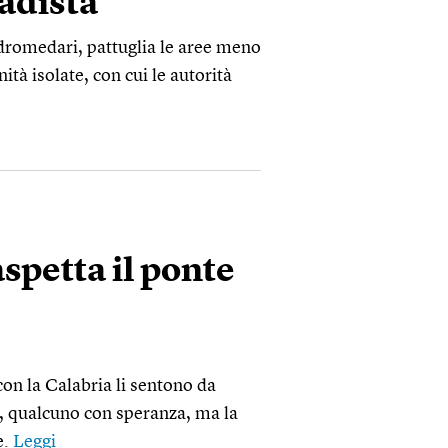
hadista
i dromedari, pattuglia le aree meno
ità isolate, con cui le autorità
 aspetta il ponte
con la Calabria li sentono da
e, qualcuno con speranza, ma la
e.
Leggi