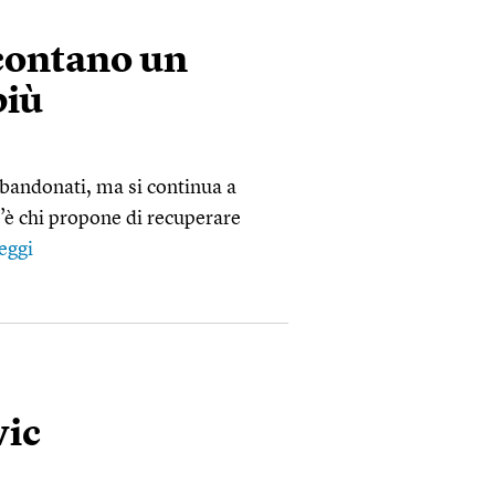
contano un
più
bbandonati, ma si continua a
C’è chi propone di recuperare
eggi
vic