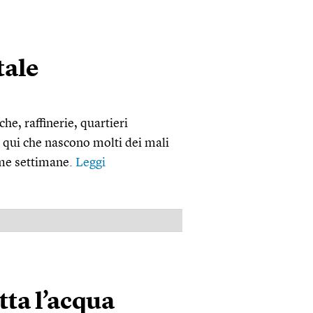
tale
e, raffinerie, quartieri
 qui che nascono molti dei mali
time settimane.
Leggi
PUBBLICITÀ
tta l’acqua