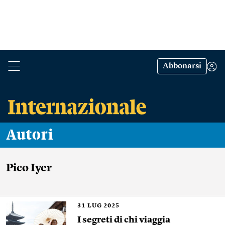
Abbonarsi
Autori
Pico Iyer
31
LUG 2025
I segreti di chi viaggia