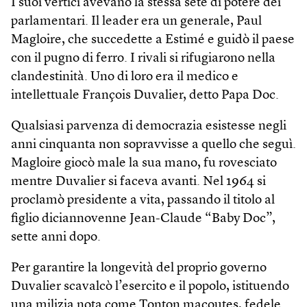
I suoi vertici avevano la stessa sete di potere dei
parlamentari. Il leader era un generale, Paul
Magloire, che succedette a Estimé e guidò il paese
con il pugno di ferro. I rivali si rifugiarono nella
clandestinità. Uno di loro era il medico e
intellettuale François Duvalier, detto Papa Doc.
Qualsiasi parvenza di democrazia esistesse negli
anni cinquanta non sopravvisse a quello che seguì.
Magloire giocò male la sua mano, fu rovesciato
mentre Duvalier si faceva avanti. Nel 1964 si
proclamò presidente a vita, passando il titolo al
figlio diciannovenne Jean-Claude “Baby Doc”,
sette anni dopo.
Per garantire la longevità del proprio governo
Duvalier scavalcò l’esercito e il popolo, istituendo
una milizia nota come Tonton macoutes, fedele