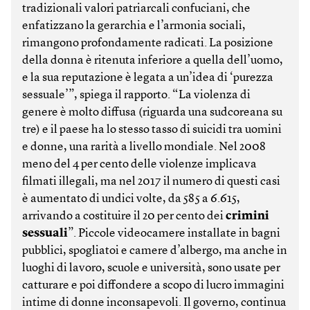
tradizionali valori patriarcali confuciani, che
enfatizzano la gerarchia e l’armonia sociali,
rimangono profondamente radicati. La posizione
della donna è ritenuta inferiore a quella dell’uomo,
e la sua reputazione è legata a un’idea di ‘purezza
sessuale’”, spiega il rapporto. “La violenza di
genere è molto diffusa (riguarda una sudcoreana su
tre) e il paese ha lo stesso tasso di suicidi tra uomini
e donne, una rarità a livello mondiale. Nel 2008
meno del 4 per cento delle violenze implicava
filmati illegali, ma nel 2017 il numero di questi casi
è aumentato di undici volte, da 585 a 6.615,
arrivando a costituire il 20 per cento dei
crimini
sessuali
”. Piccole videocamere installate in bagni
pubblici, spogliatoi e camere d’albergo, ma anche in
luoghi di lavoro, scuole e università, sono usate per
catturare e poi diffondere a scopo di lucro immagini
intime di donne inconsapevoli. Il governo, continua