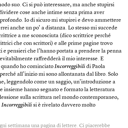
modo suo. Ci si può interessare, ma anche stupirsi
dividere cose anche intime senza prima aver
ù profondo. Io di sicuro mi stupirei e devo ammettere
rrei anche un po’ a distanza. Lo stesso mi succede
crittrice a me sconosciuta (dico scrittrice perché
ittrici che con scrittori) e alle prime pagine trovo
i e pensieri che l’hanno portata a prendere la penna
vitabilmente raffredderà il mio interesse. E
o quando ho cominciato
Incorreggibili
di Paola
perché all’inizio mi sono allontanata dal libro. Solo
che, leggendolo come un saggio, un’introduzione a
che insieme hanno segnato e formato la letteratura
lessione sulla scrittura nel mondo contemporaneo,
)
Incorreggibili
si è rivelato davvero molto
gni settimana una pagina di lettere. Ci piacerebbe