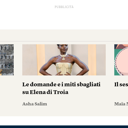
PUBBLICITÀ
Le domande e i miti sbagliati
Il se
su Elena di Troia
Asha Salim
Maïa 