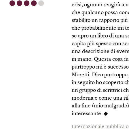
⬤
⬤
⬤
⬤
⬤
crisi, ognuno reagirà a 
che qualcuno possa con
stabilito un rapporto pi
che probabilmente mi te
se apro un libro di una s
capita più spesso con scr
una descrizione di event
in mano. Questa cosa ine
purtroppo mi è success
Moretti. Dico purtroppo 
in seguito ho scoperto 
un gruppo di scrittrici 
moderna e come una rif
alla fine (mio malgrado
interessante. ◆
Internazionale pubblica o