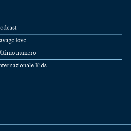
odcast
avage love
ltimo numero
nternazionale Kids