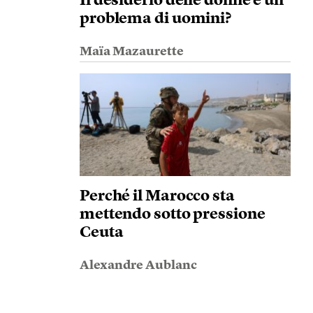
Il desiderio delle donne è un
problema di uomini?
Maïa Mazaurette
Perché il Marocco sta
mettendo sotto pressione
Ceuta
Alexandre Aublanc