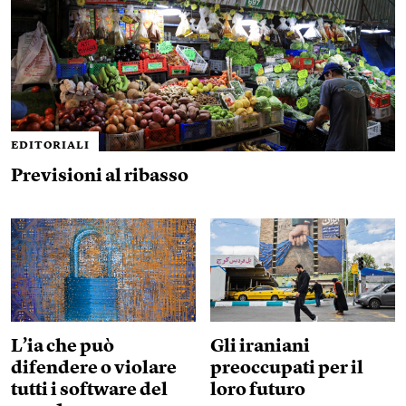
EDITORIALI
Previsioni al ribasso
L’ia che può
Gli iraniani
difendere o violare
preoccupati per il
tutti i software del
loro futuro