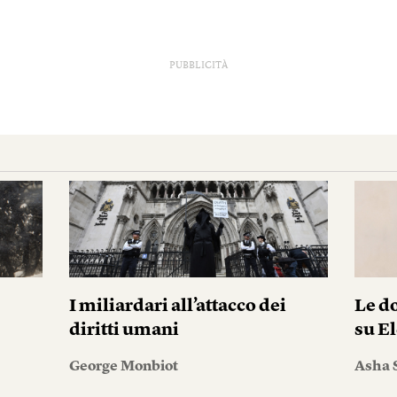
PUBBLICITÀ
I miliardari all’attacco dei
Le do
diritti umani
su El
George Monbiot
Asha 