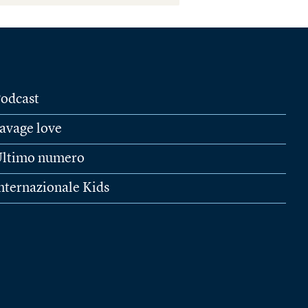
odcast
avage love
ltimo numero
nternazionale Kids