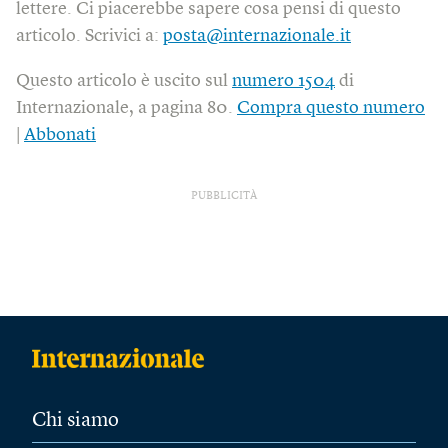
lettere. Ci piacerebbe sapere cosa pensi di questo
articolo. Scrivici a:
posta@internazionale.it
Questo articolo è uscito sul
numero 1504
di
Internazionale, a pagina 80.
Compra questo numero
|
Abbonati
PUBBLICITÀ
Chi siamo