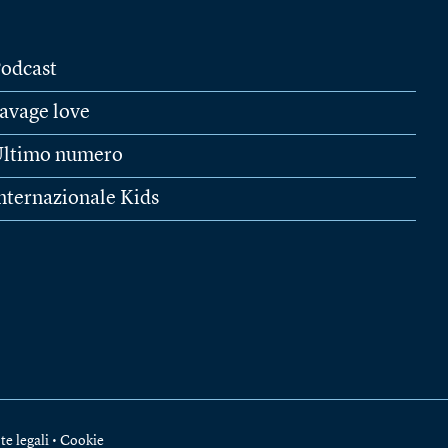
odcast
avage love
ltimo numero
nternazionale Kids
te legali
•
Cookie