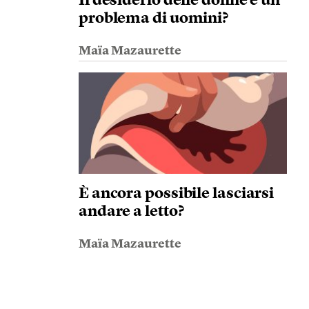
Il desiderio delle donne è un
problema di uomini?
Maïa Mazaurette
È ancora possibile lasciarsi
andare a letto?
Maïa Mazaurette