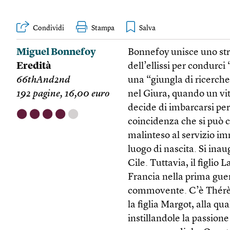
Condividi
Stampa
Miguel Bonnefoy
Bonnefoy unisce uno stra
Eredità
dell’ellissi per condurci
66thAnd2nd
una “giungla di ricerche
192 pagine, 16,00 euro
nel Giura, quando un viti
decide di imbarcarsi per
⬤
⬤
⬤
⬤
⬤
coincidenza che si può c
malinteso al servizio im
luogo di nascita. Si inaug
Cile. Tuttavia, il figlio 
Francia nella prima gue
commovente. C’è Thérèse,
la figlia Margot, alla q
instillandole la passione