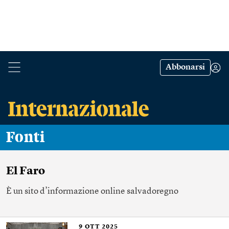
Abbonarsi
Fonti
El Faro
È un
sito d’informazione
online salvadoregno
9
OTT 2025