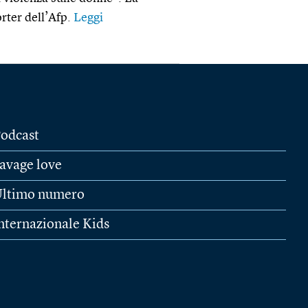
orter dell’Afp.
Leggi
odcast
avage love
ltimo numero
nternazionale Kids