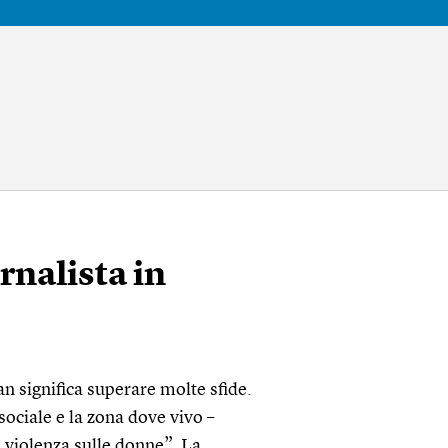
ornalista in
an significa superare molte sfide.
sociale e la zona dove vivo –
i violenza sulle donne”. La