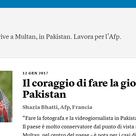
ive a Multan, in Pakistan. Lavora per l’Afp.
12
GEN 2017
Il coraggio di fare la gi
Pakistan
Shazia Bhatti
,
Afp
,
Francia
“Fare la fotografa e la videogiornalista in Pakist
Il paese è molto conservatore dal punto di vista 
Multan, nel centro del paese – è nota per i casi d