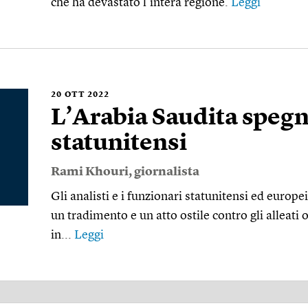
che ha devastato l’intera regione.
Leggi
20
OTT 2022
L’Arabia Saudita spegne
statunitensi
Rami Khouri
, giornalista
Gli analisti e i funzionari statunitensi ed europ
un tradimento e un atto ostile contro gli alleati 
in...
Leggi