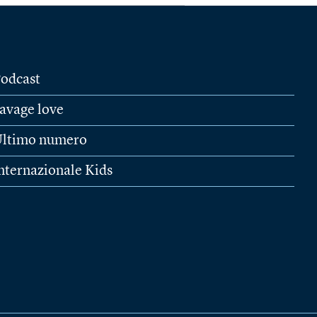
odcast
avage love
ltimo numero
nternazionale Kids