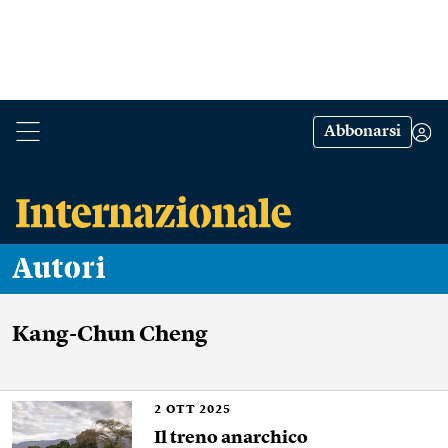
Abbonarsi
Autori
Kang-Chun Cheng
2
OTT 2025
Il treno anarchico