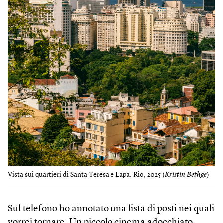
Vista sui quartieri di Santa Teresa e Lapa. Rio, 2025 (
Kristin Bethge
)
Sul telefono ho annotato una lista di posti nei quali
vorrei tornare. Un piccolo cinema adocchiato