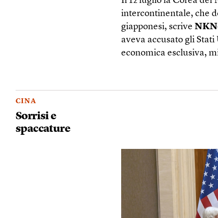
Il 12 luglio la Corea del
intercontinentale, che d
giapponesi, scrive
NKN
aveva accusato gli Stati
economica esclusiva, mi
CINA
Sorrisi e
spaccature