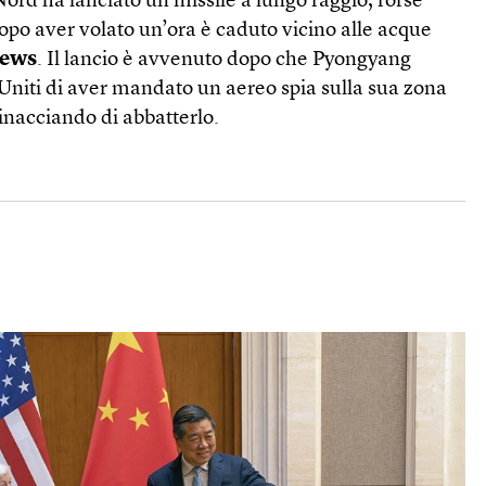
 Nord ha lanciato un missile a lungo raggio, forse
opo aver volato un’ora è caduto vicino alle acque
ews
. Il lancio è avvenuto dopo che Pyongyang
 Uniti di aver mandato un aereo spia sulla sua zona
nacciando di abbatterlo.