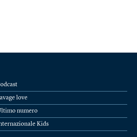
odcast
avage love
ltimo numero
nternazionale Kids