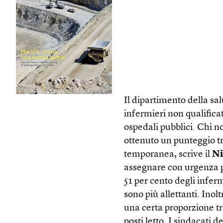
Il dipartimento della sa
infermieri non qualificat
ospedali pubblici. Chi n
ottenuto un punteggio tra
temporanea, scrive il
Ni
assegnare con urgenza pe
51 per cento degli inferm
sono più allettanti. Inol
una certa proporzione tr
posti letto. I sindacati 