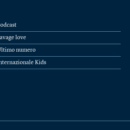
odcast
avage love
ltimo numero
nternazionale Kids