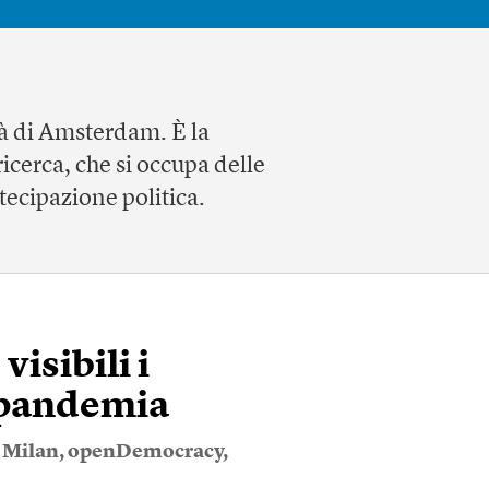
tà di Amsterdam. È la
ricerca, che si occupa delle
rtecipazione politica.
isibili i
a pandemia
 Milan
,
openDemocracy
,