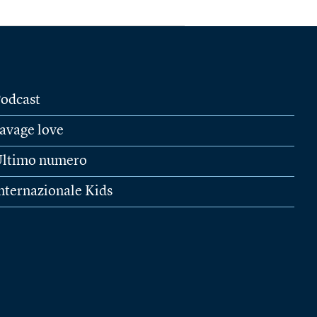
odcast
avage love
ltimo numero
nternazionale Kids