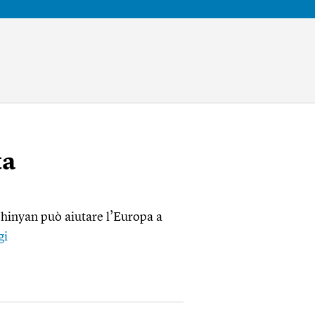
ta
ashinyan può aiutare l’Europa a
gi