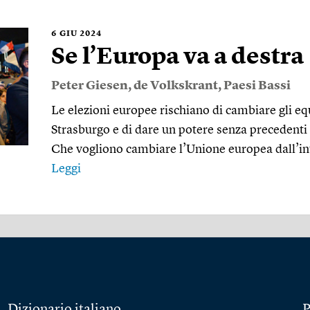
6
GIU 2024
Se l’Europa va a destra
Peter Giesen
,
de Volkskrant
,
Paesi Bassi
Le elezioni europee rischiano di cambiare gli eq
Strasburgo e di dare un potere senza precedenti ai
Che vogliono cambiare l’Unione europea dall’int
Leggi
Dizionario italiano
P