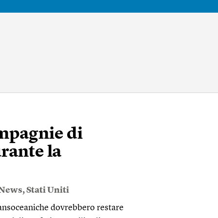
ompagnie di
rante la
 News
,
Stati Uniti
transoceaniche dovrebbero restare