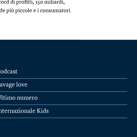
rd di profitti, 15o miliardi,
nde più piccole e i consumatori.
odcast
avage love
ltimo numero
nternazionale Kids