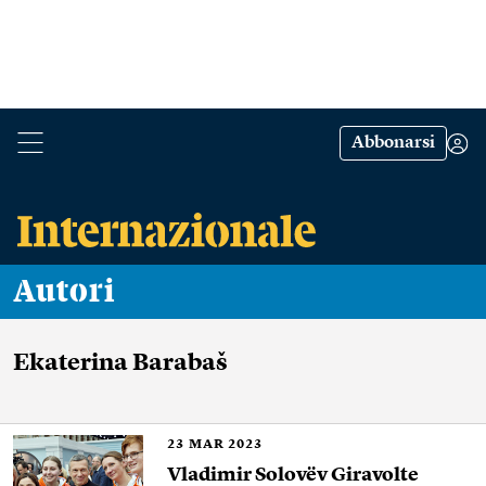
Abbonarsi
Autori
Ekaterina Barabaš
23
MAR 2023
Vladimir Solovëv Giravolte