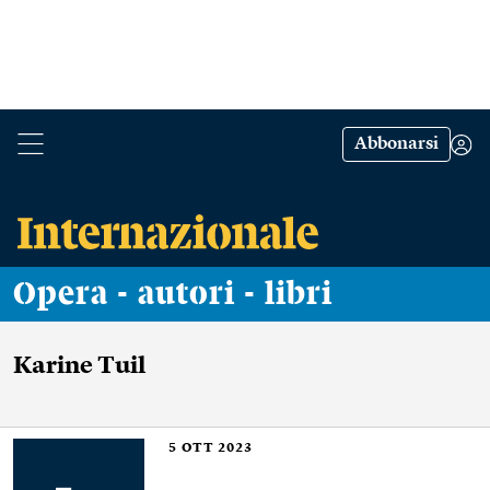
Abbonarsi
Opera - autori - libri
Karine Tuil
5
OTT 2023