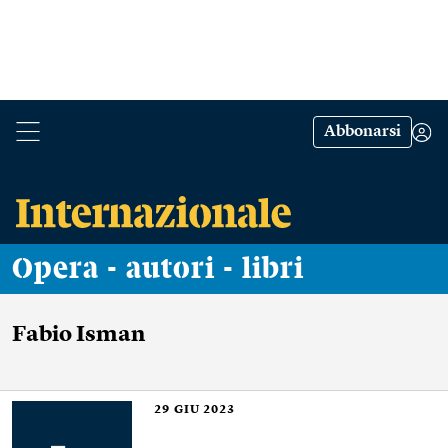
Abbonarsi
Opera - autori - libri
Fabio Isman
29
GIU 2023