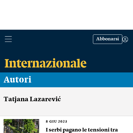
Abbonarsi
Autori
Tatjana Lazarević
8
GIU 2023
I serbi pagano le tensioni tra