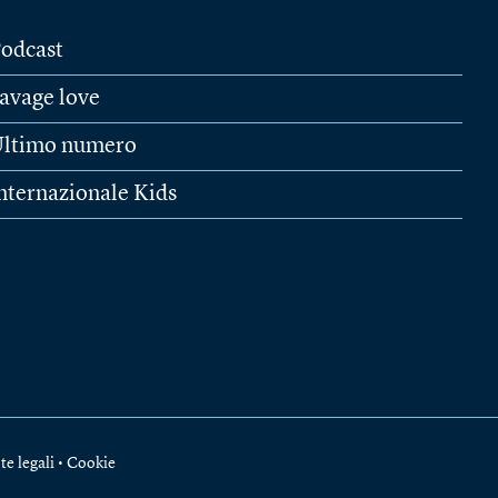
odcast
avage love
ltimo numero
nternazionale Kids
te legali
•
Cookie