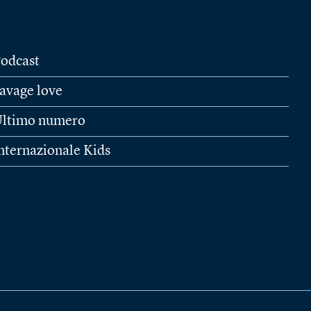
odcast
avage love
ltimo numero
nternazionale Kids