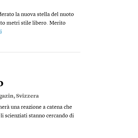
erato la nuova stella del nuoto
to metri stile libero. Merito
i
o
gazin
,
Svizzera
herà una reazione a catena che
 Gli scienziati stanno cercando di