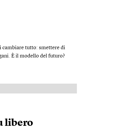
di cambiare tutto: smettere di
gani. È il modello del futuro?
PUBBLICITÀ
ù libero