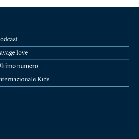
odcast
avage love
ltimo numero
nternazionale Kids