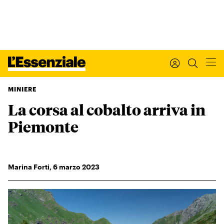
MINIERE
La corsa al cobalto arriva in
Xxx
L’ESSENZIALE
Piemonte
Leggi Internazionale
Ultimi articoli
I tuoi dati personali
Marina Forti
,
6
marzo 2023
I tuoi ordini
INTERNAZIONALE
Regala o rinnova
IL SETTIMANALE
Newsletter