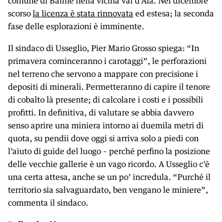
comune di Balme nella vicina val d’Ala. Nel dicembre
scorso
la licenza è stata rinnovata
ed estesa; la seconda
fase delle esplorazioni è imminente.
Il sindaco di Usseglio, Pier Mario Grosso spiega: “In
primavera cominceranno i carotaggi”, le perforazioni
nel terreno che servono a mappare con precisione i
depositi di minerali. Permetteranno di capire il tenore
di cobalto là presente; di calcolare i costi e i possibili
profitti. In definitiva, di valutare se abbia davvero
senso aprire una miniera intorno ai duemila metri di
quota, su pendii dove oggi si arriva solo a piedi con
l’aiuto di guide del luogo – perché perfino la posizione
delle vecchie gallerie è un vago ricordo. A Usseglio c’è
una certa attesa, anche se un po’ incredula. “Purché il
territorio sia salvaguardato, ben vengano le miniere”,
commenta il sindaco.