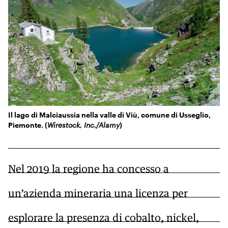
KIDS
Esci
FESTIVAL
L’ESSENZIALE
Il lago di Malciaussia nella valle di Viù, comune di Usseglio,
Piemonte. (
Wirestock, Inc./Alamy
)
Nel 2019 la regione ha concesso a
un’azienda mineraria una licenza per
esplorare la presenza di cobalto, nickel,