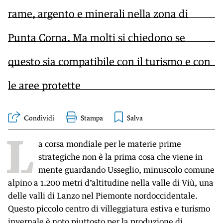
rame, argento e minerali nella zona di
Punta Corna. Ma molti si chiedono se
questo sia compatibile con il turismo e con
le aree protette
Condividi
Stampa
L
a corsa mondiale per le materie prime
strategiche non è la prima cosa che viene in
mente guardando Usseglio, minuscolo comune
alpino a 1.200 metri d’altitudine nella valle di Viù, una
delle valli di Lanzo nel Piemonte nordoccidentale.
Questo piccolo centro di villeggiatura estiva e turismo
invernale è noto piuttosto per la produzione di