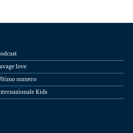
odcast
avage love
ltimo numero
nternazionale Kids