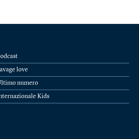
odcast
avage love
ltimo numero
nternazionale Kids