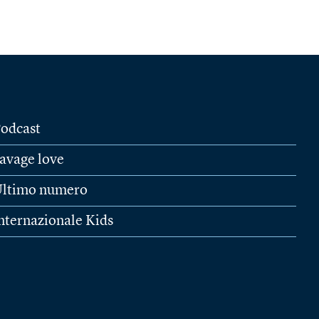
odcast
avage love
ltimo numero
nternazionale Kids