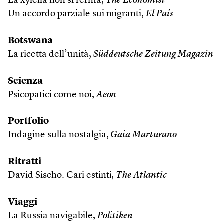
La xylella non si ferma,
The Economist
Un accordo parziale sui migranti,
El País
Botswana
La ricetta dell’unità,
Süddeutsche Zeitung Magazin
Scienza
Psicopatici come noi,
Aeon
Portfolio
Indagine sulla nostalgia,
Gaia Marturano
Ritratti
David Sischo. Cari estinti,
The Atlantic
Viaggi
La Russia navigabile,
Politiken