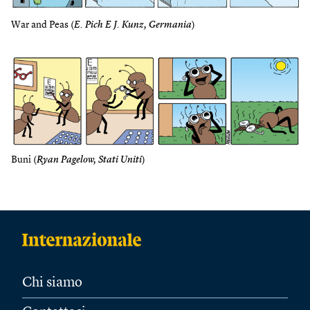
War and Peas (
E. Pich E J. Kunz, Germania
)
Buni (
Ryan Pagelow, Stati Uniti
)
Chi siamo