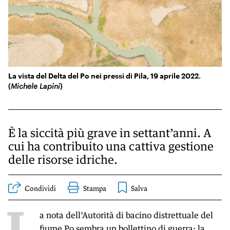
KIDS
Esci
FESTIVAL
L’ESSENZIALE
La vista del Delta del Po nei pressi di Pila, 19 aprile 2022.
(
Michele Lapini
)
È la siccità più grave in settant’anni. A
cui ha contribuito una cattiva gestione
delle risorse idriche.
Condividi
Stampa
L
a nota dell’Autorità di bacino distrettuale del
fiume Po sembra un bollettino di guerra: la