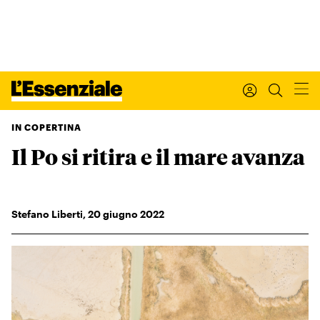
IN COPERTINA
Il Po si ritira e il mare avanza
Xxx
L’ESSENZIALE
Leggi Internazionale
Ultimi articoli
Stefano Liberti
,
20
giugno 2022
I tuoi dati personali
I tuoi ordini
INTERNAZIONALE
Regala o rinnova
IL SETTIMANALE
Newsletter