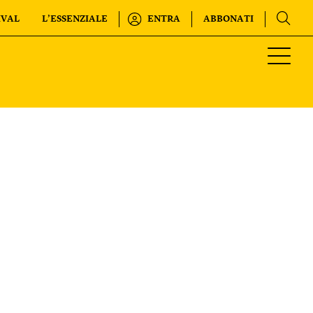
IVAL
L’ESSENZIALE
ENTRA
ABBONATI
Regala o rinnova
INTERNAZIONALE
IL SETTIMANALE
KIDS
FESTIVAL
L’ESSENZIALE