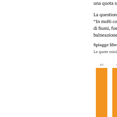
una quota sp
La question
“In molti c
di fiumi, fo
balneazione