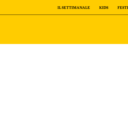
IL SETTIMANALE
KIDS
FEST
personali
I tuoi ordini