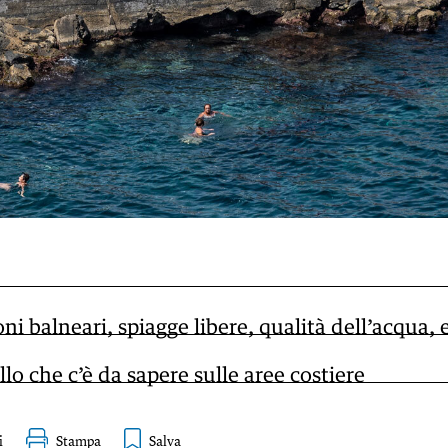
ni balneari, spiagge libere, qualità dell’acqua, 
llo che c’è da sapere sulle aree costiere
i
Stampa