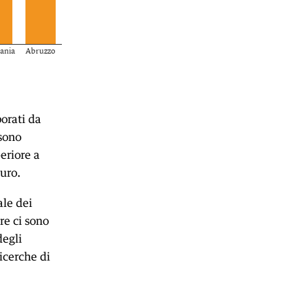
borati da
 sono
eriore a
uro.
ale dei
tre ci sono
degli
icerche di